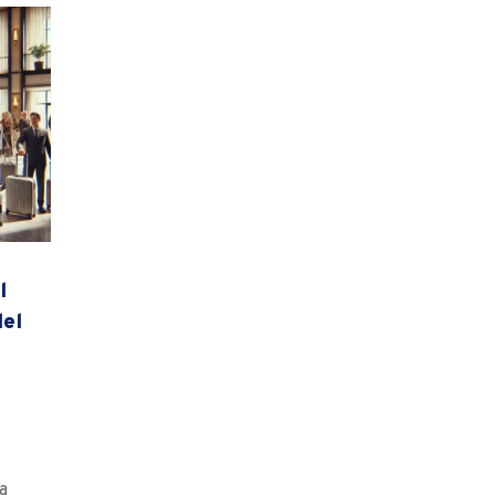
l
del
ia