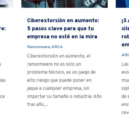
Ciberextorsión en aumento:
¡3
re:
5 pasos clave para que tu
si
empresa no esté en la mira
ro
em
Ransomware
,
ARCA
AR
Ciberextorsión en aumento, el
s
ransomware no es solo un
Las
problema técnico, es un juego de
evo
ías
alto riesgo que puede poner en
muc
jaque a cualquier empresa, sin
sig
nca
importar su tamaño o industria. Año
de 
tras año,...
enc
rev