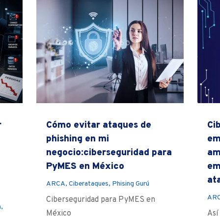
r
Cómo evitar ataques de
Ci
phishing en mi
em
negocio:ciberseguridad para
am
PyMES en México
em
at
ARCA
,
Ciberataques
,
Phising Gurú
AR
Ciberseguridad para PyMES en
n
,
México
Así