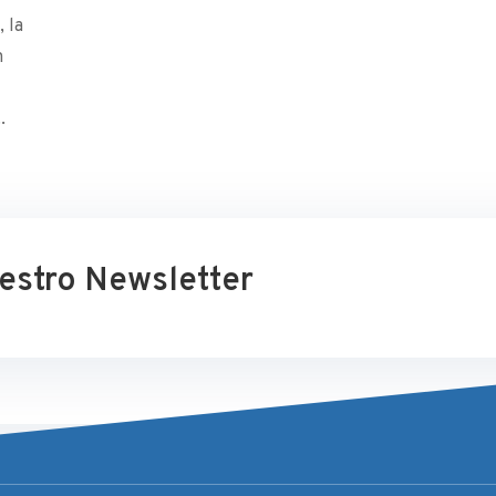
, la
n
.
uestro Newsletter