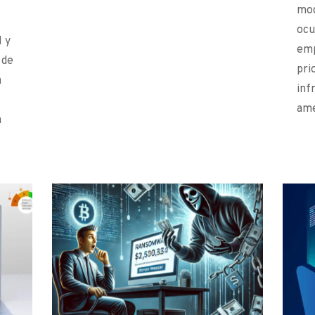
mod
ocu
l y
emp
 de
pri
a
inf
ame
a