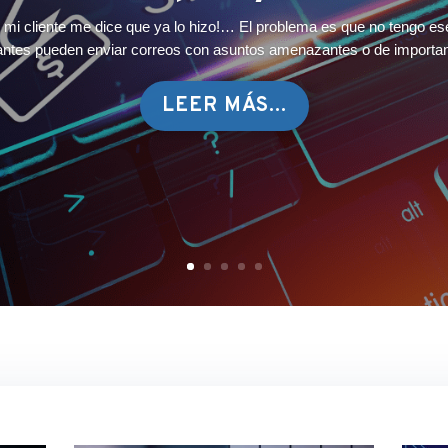
 mi cliente me dice que ya lo hizo!… El problema es que no tengo es
antes pueden enviar correos con asuntos amenazantes o de importanc
LEER MÁS...