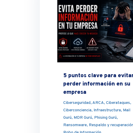
5 puntos clave para evita
perder información en su
empresa
Ciberseguridad
,
ARCA
,
Ciberataques
,
Ciberconciencia
,
Infraestructura
,
Mail
Gurú
,
MDR Gurú
,
Phising Gurú
,
Ransomware
,
Respaldo y recuperació
Robo de Información