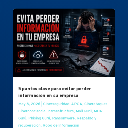
5 puntos clave para evitar perder
información en su empresa
May 8, 2026
|
Ciberseguridad
,
ARCA
,
Ciberataques
,
Ciberconciencia
,
Infraestructura
,
Mail Gurú
,
MDR
Gurú
,
Phising Gurú
,
Ransomware
,
Respaldo y
recuperación
,
Robo de Información