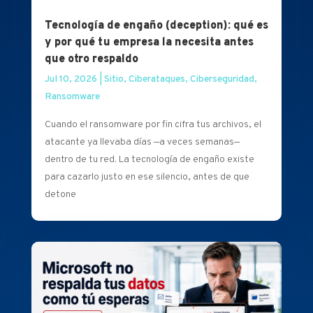
Tecnología de engaño (deception): qué es
y por qué tu empresa la necesita antes
que otro respaldo
Jul 10, 2026
|
Sitio
,
Ciberataques
,
Ciberseguridad
,
Ransomware
Cuando el ransomware por fin cifra tus archivos, el
atacante ya llevaba días —a veces semanas—
dentro de tu red. La tecnología de engaño existe
para cazarlo justo en ese silencio, antes de que
detone