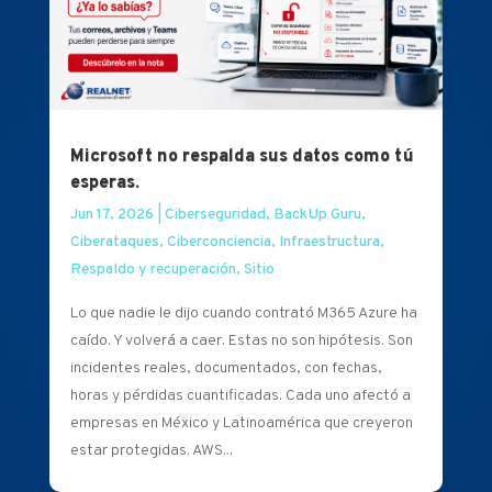
Microsoft no respalda sus datos como tú
esperas.
Jun 17, 2026
|
Ciberseguridad
,
BackUp Guru
,
Ciberataques
,
Ciberconciencia
,
Infraestructura
,
Respaldo y recuperación
,
Sitio
Lo que nadie le dijo cuando contrató M365 Azure ha
caído. Y volverá a caer. Estas no son hipótesis. Son
incidentes reales, documentados, con fechas,
horas y pérdidas cuantificadas. Cada uno afectó a
empresas en México y Latinoamérica que creyeron
estar protegidas. AWS...