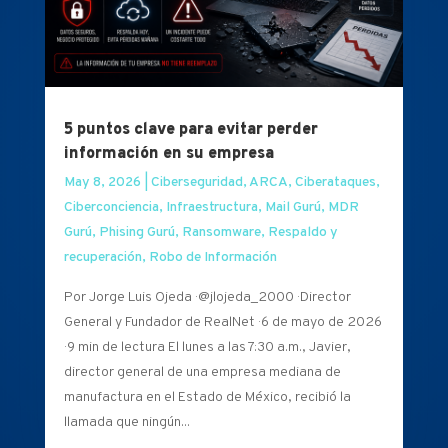
5 puntos clave para evitar perder
información en su empresa
May 8, 2026
|
Ciberseguridad
,
ARCA
,
Ciberataques
,
Ciberconciencia
,
Infraestructura
,
Mail Gurú
,
MDR
Gurú
,
Phising Gurú
,
Ransomware
,
Respaldo y
recuperación
,
Robo de Información
Por Jorge Luis Ojeda · @jlojeda_2000 · Director
General y Fundador de RealNet · 6 de mayo de 2026
· 9 min de lectura El lunes a las 7:30 a.m., Javier,
director general de una empresa mediana de
manufactura en el Estado de México, recibió la
llamada que ningún...