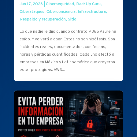
Jun 17, 2026
|
Ciberseguridad
,
BackUp Guru
,
Ciberataques
,
Ciberconciencia
,
Infraestructura
,
Respaldo y recuperación
,
Sitio
Lo que nadie le dijo cuando contrató M365 Azure ha
caído. Y volverá a caer. Estas no son hipótesis. Son
incidentes reales, documentados, con fechas,
horas y pérdidas cuantificadas. Cada uno afectó a
empresas en México y Latinoamérica que creyeron
estar protegidas. AWS...