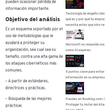
pueden ocasionar pérdida de
información importante.
Tecnología de engaño (decept
Objetivo del análisis
qué es y por qué tu empresa l
necesita antes que otro respa
Es un esquema soportado por el
uso de metodologías que le
ayudará a proteger su
Microsoft no respalda sus da
organización, sea cual sea su
como tú esperas.
tamaño, contra una alta gama de
los ataques cibernéticos más
comunes.​
5 puntos clave para evitar pe
información en su empresa
– A partir de estándares,
directrices y prácticas.
– Búsqueda de las mejores
Fraudes en Booking.com: Có
Proteger tu Hotel del Ataqu
prácticas