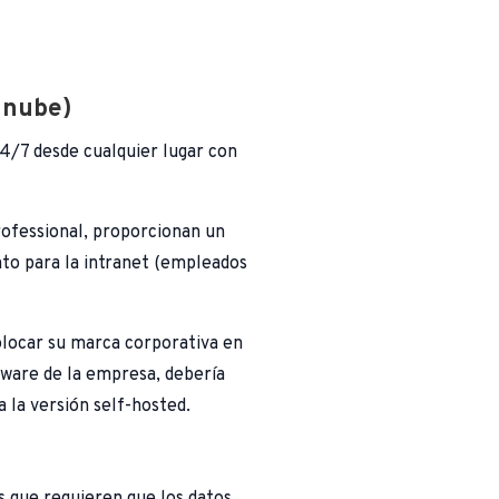
a nube)
24/7 desde cualquier lugar con
rofessional, proporcionan un
nto para la intranet (empleados
olocar su marca corporativa en
tware de la empresa, debería
a la versión self-hosted.
s que requieren que los datos