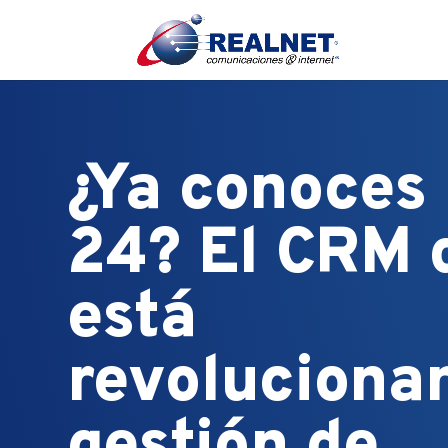
¿Ya conoces 
24? El CRM 
está
revoluciona
gestión de