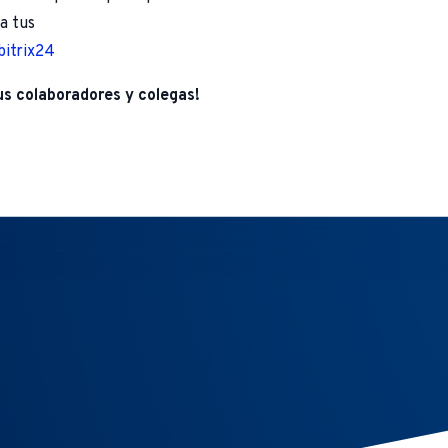
a tus
bitrix24
us colaboradores y colegas!